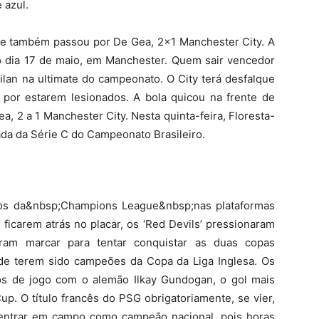
 azul.
e e também passou por De Gea, 2×1 Manchester City. A
no dia 17 de maio, em Manchester. Quem sair vencedor
Milan na ultimate do campeonato. O City terá desfalque
por estarem lesionados. A bola quicou na frente de
 2 a 1 Manchester City. Nesta quinta-feira, Floresta-
da da Série C do Campeonato Brasileiro.
gos da&nbsp;Champions League&nbsp;nas plataformas
 ficarem atrás no placar, os ‘Red Devils’ pressionaram
iram marcar para tentar conquistar as duas copas
e terem sido campeões da Copa da Liga Inglesa. Os
dos de jogo com o alemão Ilkay Gundogan, o gol mais
up. O título francês do PSG obrigatoriamente, se vier,
 entrar em campo como campeão nacional, pois horas