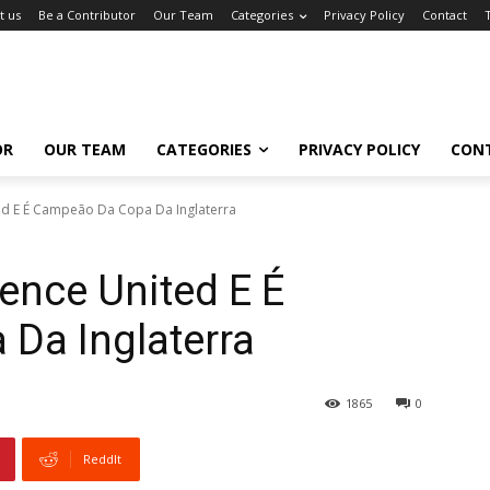
t us
Be a Contributor
Our Team
Categories
Privacy Policy
Contact
OR
OUR TEAM
CATEGORIES
PRIVACY POLICY
CON
ed E É Campeão Da Copa Da Inglaterra
ence United E É
Da Inglaterra
1865
0
ReddIt