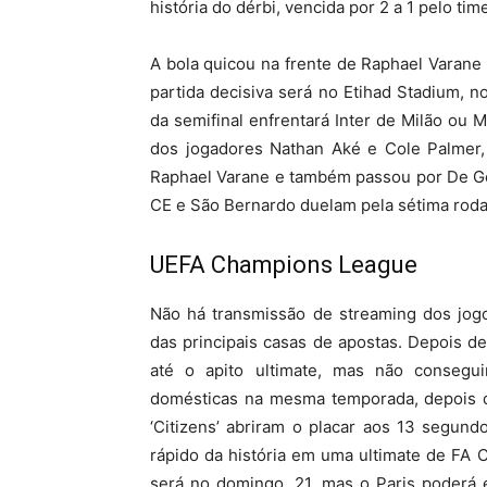
história do dérbi, vencida por 2 a 1 pelo time
A bola quicou na frente de Raphael Varan
partida decisiva será no Etihad Stadium, 
da semifinal enfrentará Inter de Milão ou 
dos jogadores Nathan Aké e Cole Palmer, 
Raphael Varane e também passou por De Gea,
CE e São Bernardo duelam pela sétima roda
UEFA Champions League
Não há transmissão de streaming dos jo
das principais casas de apostas. Depois de
até o apito ultimate, mas não consegu
domésticas na mesma temporada, depois d
‘Citizens’ abriram o placar aos 13 segun
rápido da história em uma ultimate de FA C
será no domingo, 21, mas o Paris poderá