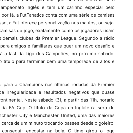
ampeonato Inglês e tem um carinho especial pelo
 por lá, a FutFanatics conta com uma série de camisas
sso, a Fut oferece personalização nos mantos, ou seja,
camisas de jogo, exatamente como os jogadores usam
os demais clubes da Premier League. Segundo a rádio
to para amigos e familiares que quer um novo desafio e
rá a last da Liga dos Campeões, no próximo sábado,
 o título para terminar bem uma temporada de altos e
ão para a Champions nas últimas rodadas da Premier
 irregularidade e resultados negativos que quase
ntinental. Neste sábado (3), a partir das 11h, horário
e da FA Cup. O título da Copa da Inglaterra será do
anchester City e Manchester United, uma das maiores
ou cerca de um minuto trocando passes desde o goleiro,
conseguir encostar na bola. O time girou o jogo