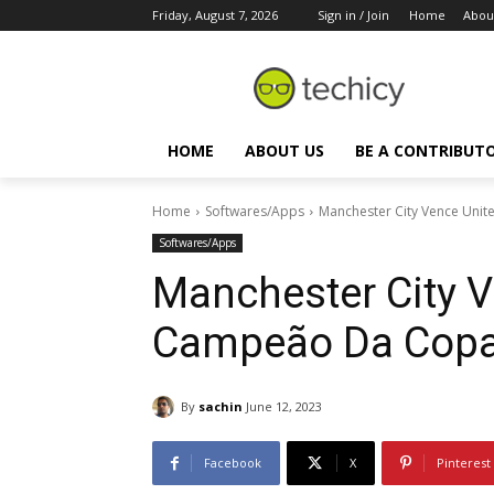
Friday, August 7, 2026
Sign in / Join
Home
Abou
HOME
ABOUT US
BE A CONTRIBUT
Home
Softwares/Apps
Manchester City Vence Unit
Softwares/Apps
Manchester City V
Campeão Da Copa 
By
sachin
June 12, 2023
Facebook
X
Pinterest