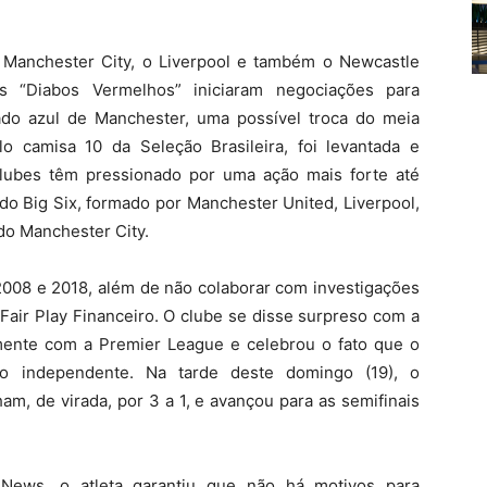
 Manchester City, o Liverpool e também o Newcastle
s “Diabos Vermelhos” iniciaram negociações para
lado azul de Manchester, uma possível troca do meia
o camisa 10 da Seleção Brasileira, foi levantada e
clubes têm pressionado por uma ação mais forte até
o Big Six, formado por Manchester United, Liverpool,
 do Manchester City.
 2008 e 2018, além de não colaborar com investigações
 Fair Play Financeiro. O clube se disse surpreso com a
mente com a Premier League e celebrou o fato que o
ão independente. Na tarde deste domingo (19), o
m, de virada, por 3 a 1, e avançou para as semifinais
 News, o atleta garantiu que não há motivos para